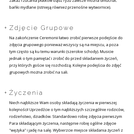
zakaz rzucania płatków bądź ryżu zawsze można dmuchać
bańki mydlane (istnieją również przenośne wytwornice).
Zdjęcie Grupowe
Na zakończenie Ceremonii łatwo zrobić pierwsze podejście do
zdjęcia grupowego ponieważ wszyscy są na miejscu, a poza
tym często są ku temu warunki (szerokie schody). Musicie
jednak o tym pamiętać i zrobić do przed składaniem życzeń,
przy których goście się rozchodzą. Kolejne podejścia do zdjęć
grupowych można zrobić na sali.
Życzenia
Niech najbliższe Wam osoby składają życzenia w pierwszej
kolejności! Uprzedźcie o tym najbliższych szczególnie rodziców,
rodzeństwo, dziadków. Standardowo robię zdjęcia pierwszym
Para składającym życzenia, następnie robię ogólne zdjęcie
"wężyka" i jadę na salę. Wybierzcie miejsce składania życzeń z