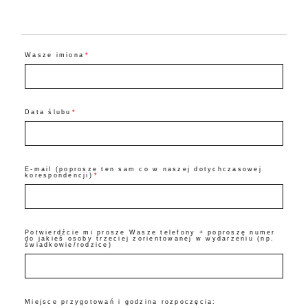
©2026 COPYRIGHT FLOTHEMES
Wasze imiona
Data ślubu
E-mail (poprosze ten sam co w naszej dotychczasowej
korespondencji)
Potwierdźcie mi prosze Wasze telefony + poproszę numer
do jakieś osoby trzeciej zorientowanej w wydarzeniu (np.
świadkowie/rodzice)
Miejsce przygotowań i godzina rozpoczęcia: