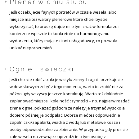
Plener w dniu ślubu
Jeśli oczekujecie fajnych portretów w czasie wesela, albo
miejsce ma też walory plenerowe które chcielibyście
wykorzystać, to proszę dajcie mi o tym znać w formularzu i
koniecznie wpiszcie to konkretnie do harmonogramu
wydarzenia, który mają tez inni usługodawcy, co pozwala
unikać nieporozumień.
Ognie i świeczki
Jeśli chcecie robić atrakcje w stylu zimnych ogni i oczekujecie
widowiskowych zdjęć z tego momentu, warto to zrobić nie za
późno, gdy wszyscy jeszcze kontaktują. Warto też dokładnie
zaplanować miejsce i kolejność czynności – np. najpierw rozdać
zimne ognie, pokazać gościom że należy je trzymać wysoko a
dopiero później je podpalać. Dobrze mieć też odpowiednie
zapalniczki/zapalarki, wiadra z wodą lub metalowe kosze i
osoby odpowiedzialne za zbieranie. W przypadku gdy prosicie
całe wesela na zewnątrz uprzedźcie o tym osobę z