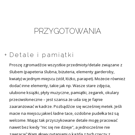
PRZYGOTOWANIA
Detale i pamiątki
Proszę zgromadźcie wszystkie przedmioty/detale związane z
ślubem (papeteria ślubna, biżuteria, elementy garderoby,
kwiaty) w jednym miejscu (stół, łóżko, parapet). Możecie również
dodać inne elementy, takie jak np. Wasze stare zdjęcia,
ulubione książki, płyty muzyczne, pamiątki, zegarek, okulary
przeciwsłoneczne – jest szansa że uda się je fajnie
zaaranżować w kadrze. Pozbądźcie się wcześniej metek. Jeśli
macie na miejscu jakieś ładne tace, ozdobne pudełka też są
welcome. Mając tak przyszykowane detale mogę pracować
nawet bez kiedy "nic się nie dzieje", a jednocześnie nie
zawracać Wam głowy pytaniami o każdą z tych rzeczy z