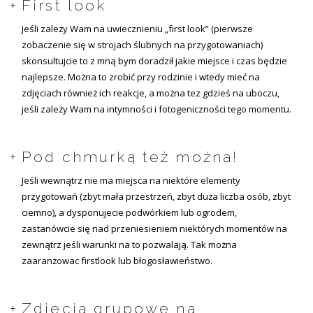
First look
Jeśli zależy Wam na uwiecznieniu „first look” (pierwsze
zobaczenie się w strojach ślubnych na przygotowaniach)
skonsultujcie to z mną bym doradził jakie miejsce i czas będzie
najlepsze. Można to zrobić przy rodzinie i wtedy mieć na
zdjęciach również ich reakcje, a można tez gdzieś na uboczu,
jeśli zależy Wam na intymności i fotogeniczności tego momentu.
Pod chmurką też można!
Jeśli wewnątrz nie ma miejsca na niektóre elementy
przygotowań (zbyt mała przestrzeń, zbyt duża liczba osób, zbyt
ciemno), a dysponujecie podwórkiem lub ogrodem,
zastanówcie się nad przeniesieniem niektórych momentów na
zewnątrz jeśli warunki na to pozwalają. Tak można
zaaranżowac firstlook lub błogosławieństwo.
Zdjęcia grupowe na