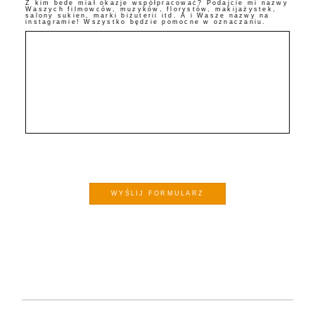
Z kim bede miał okazje współpracować? Podajcie mi nazwy
Waszych filmowców, muzyków, florystów, makijażystek,
salony sukien, marki biżuterii itd. A i Wasze nazwy na
instagramie! Wszystko będzie pomocne w oznaczaniu.