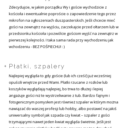
Zdecydujcie, w jakim porządku Wy i goście wychodzicie z
kościoła i ewentualnie poproście o zapowiedzenie tego przez
mikrofon na ogłoszeniach duszpasterskich. Jeśli chcecie mieć
gości na zewnątrz na wyjściu, zaczekajcie przed ołtarzem lub w
przedsionku kościoła i pozwólcie gościom wyjść na zewnątrz w
pierwszej kolejności. I taka sama rada przy wychodzeniu jak
wchodzeniu - BEZ POŚPIECHU! : )
Płatki, szpalery
Najlepiej wygląda to gdy goście (lub ich cześć) już wcześniej
opuścili wnętrze przed Wami. Płatki rzucane z rożków lub
koszyków wyglądają najlepiej, bo trwa to dłużej i lepiej
angażuje gości niż te wystrzeliwanie z tub. Bardzo fajnym i
fotogenicznym pomysłem jest również szpaler w którym można
nawiązać do waszej profesji lub hobby, albo postawić na jakiś
uniwersalny symbol jak szpada czy kwiat – szpaler z gości
trzymającymi nawet jeden kwiat wygląda świetnie. Jeśli jest