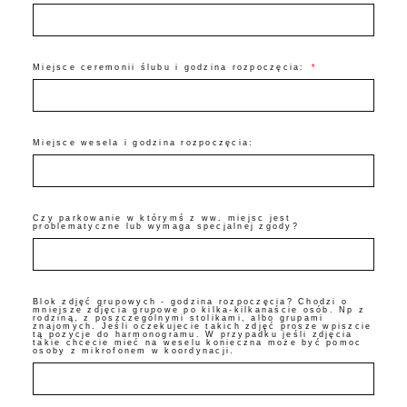
Miejsce ceremonii ślubu i godzina rozpoczęcia:
Miejsce wesela i godzina rozpoczęcia:
Czy parkowanie w którymś z ww. miejsc jest
problematyczne lub wymaga specjalnej zgody?
Blok zdjęć grupowych - godzina rozpoczęcia? Chodzi o
mniejsze zdjęcia grupowe po kilka-kilkanaście osób. Np z
rodziną, z poszczególnymi stolikami, albo grupami
znajomych. Jeśli oczekujecie takich zdjęć prosze wpiszcie
tą pozycje do harmonogramu. W przypadku jeśli zdjęcia
takie chcecie mieć na weselu konieczna może być pomoc
osoby z mikrofonem w koordynacji.