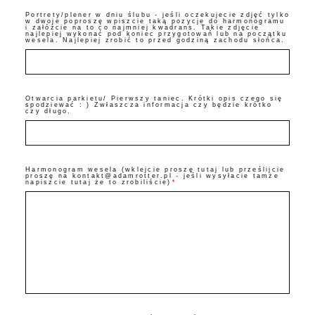
Portrety/plener w dniu ślubu - jeśli oczekujecie zdjęć tylko
w dwoje poproszę wpiszcie taką pozycje do harmonogramu
i załóżcie na to co najmniej kwadrans. Takie zdjęcie
najlepiej wykonać pod koniec przygotowań lub na początku
wesela. Najlepiej zrobić to przed godziną zachodu słońca.
Otwarcia parkietu/ Pierwszy taniec. Krótki opis czego się
spodziewać : ) Zwłaszcza informacja czy będzie krótko
czy długo.
Harmonogram wesela (wklejcie proszę tutaj lub prześlijcie
proszę na kontakt@adamrotter.pl - jeśli wysyłacie tamże
napiszcie tutaj że to zrobiliście)