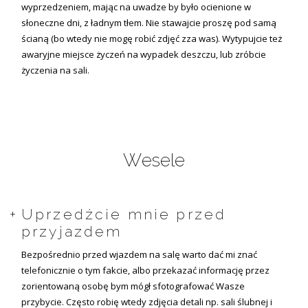
wyprzedzeniem, mając na uwadze by było ocienione w
słoneczne dni, z ładnym tłem. Nie stawajcie proszę pod samą
ścianą (bo wtedy nie mogę robić zdjęć zza was). Wytypujcie też
awaryjne miejsce życzeń na wypadek deszczu, lub zróbcie
życzenia na sali.
Wesele
Uprzedźcie mnie przed
przyjazdem
Bezpośrednio przed wjazdem na salę warto dać mi znać
telefonicznie o tym fakcie, albo przekazać informację przez
zorientowaną osobę bym mógł sfotografować Wasze
przybycie. Często robię wtedy zdjęcia detali np. sali ślubnej i