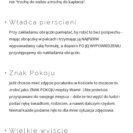
nie "trochę do siebie a trochę do kapłana".
Władca pierścieni
Przy zakładaniu obrączki pamiętać, by robić to bez pośpiechu -
mając obrączkę w palcach i trzymając ją NAJPIERW
wypowiadamy całą formułę, a dopiero PO JEJ WYPOWIEDZENIU
przystępujemy do nakładania obrączki.
Znak Pokoju
Jeśli chcecie mieć zdjęcie pocałunku w Kościele to możecie to
zrobić jako ZNAK POKOJU między Wami! : ) Nie jesteście
przyspawani do swojego miejsca – dobrze też wyjść do ludzi i
podać rękę świadkom, rodzicom, a nawet dalszym rzędom.
Niemal każde podanie ręki to dla mnie sytuacja zdjęciowa.
Wielkie wyjście