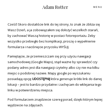
Adam Rotter
MENU
Cześć! Skoro dostaliście link do tej strony, to znak że zbliża się
O MNIE
Wasz Dzień, a ja zobowiązałem się dołożyć wszelkich starań,
by zachować Waszą historię w postaci fotoreportażu. Żeby
wszystko przebiegło bez komplikacji, proszę o wypełnienie
PLENERY
formularza i naciśnięcie przycisku WYŚLIJ.
Pamiętajcie, że przemieszczam się przy użyciu nawigacji
ŚLUBNE HISTORIE
samochodowej (Google Maps), stąd ważne by sprawdzić czy
podany adres jest dla nawigacji czytelny albo czy nie ma kilku
KONTAKT
miejsc o podobnej nazwie. Mapy google po wyszukaniu
posiadają opcję
UDOSTĘPNIJ
która generuje krótki link do danej
lokacji – jest to bardzo przydatne i zachęcam do wklejania tego
linku w potwierdzeniu miejsca.
Pod formularzem znajdziecie szereg porad, dzięki którym lepiej
wyjdziecie na zdjęciach.