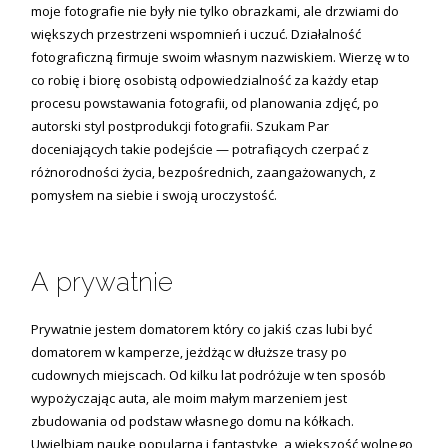
moje fotografie nie były nie tylko obrazkami, ale drzwiami do
większych przestrzeni wspomnień i uczuć. Działalność
fotograficzną firmuje swoim własnym nazwiskiem. Wierzę w to
co robię i biorę osobistą odpowiedzialność za każdy etap
procesu powstawania fotografii, od planowania zdjęć, po
autorski styl postprodukcji fotografii. Szukam Par
doceniających takie podejście — potrafiących czerpać z
różnorodności życia, bezpośrednich, zaangażowanych, z
pomysłem na siebie i swoją uroczystość.
A prywatnie
Prywatnie jestem domatorem który co jakiś czas lubi być
domatorem w kamperze, jeżdżąc w dłuższe trasy po
cudownych miejscach. Od kilku lat podróżuje w ten sposób
wypożyczając auta, ale moim małym marzeniem jest
zbudowania od podstaw własnego domu na kółkach.
Uwielbiam naukę popularną i fantastykę, a większość wolnego