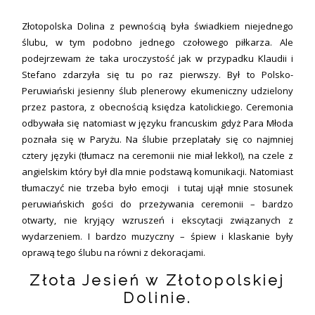
Złotopolska Dolina z pewnością była świadkiem niejednego
ślubu, w tym podobno jednego czołowego piłkarza. Ale
podejrzewam że taka uroczystość jak w przypadku Klaudii i
Stefano zdarzyła się tu po raz pierwszy. Był to Polsko-
Peruwiański jesienny ślub plenerowy ekumeniczny udzielony
przez pastora, z obecnością księdza katolickiego. Ceremonia
odbywała się natomiast w języku francuskim gdyż Para Młoda
poznała się w Paryżu. Na ślubie przeplatały się co najmniej
cztery języki (tłumacz na ceremonii nie miał lekko!), na czele z
angielskim który był dla mnie podstawą komunikacji. Natomiast
tłumaczyć nie trzeba było emocji
i tutaj ujął mnie stosunek
peruwiańskich gości do przeżywania ceremonii – bardzo
otwarty, nie kryjący wzruszeń i ekscytacji związanych z
wydarzeniem. I bardzo muzyczny – śpiew i klaskanie były
oprawą tego ślubu na równi z dekoracjami.
Złota Jesień w Złotopolskiej
Dolinie.