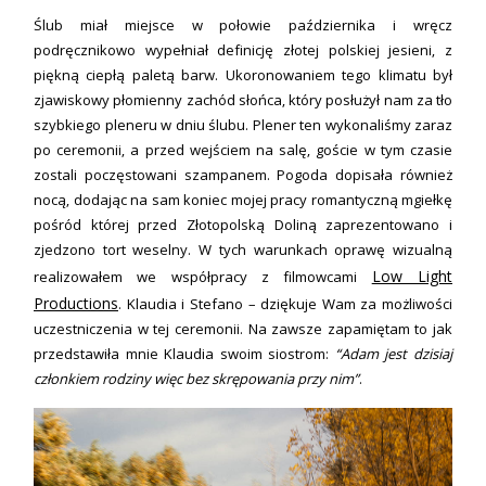
Ślub miał miejsce w połowie października i wręcz
podręcznikowo wypełniał definicję złotej polskiej jesieni, z
piękną ciepłą paletą barw. Ukoronowaniem tego klimatu był
zjawiskowy płomienny zachód słońca, który posłużył nam za tło
szybkiego pleneru w dniu ślubu. Plener ten wykonaliśmy zaraz
po ceremonii, a przed wejściem na salę, goście w tym czasie
zostali poczęstowani szampanem. Pogoda dopisała również
nocą, dodając na sam koniec mojej pracy romantyczną mgiełkę
pośród której przed Złotopolską Doliną zaprezentowano i
zjedzono tort weselny. W tych warunkach oprawę wizualną
Low Light
realizowałem we współpracy z filmowcami
Productions
. Klaudia i Stefano – dziękuje Wam za możliwości
uczestniczenia w tej ceremonii. Na zawsze zapamiętam to jak
przedstawiła mnie Klaudia swoim siostrom:
“Adam jest dzisiaj
członkiem rodziny więc bez skrępowania przy nim”
.