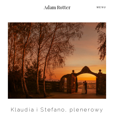
Adam Rotter
MENU
O MNIE
PLENERY
ŚLUBNE HISTORIE
KONTAKT
Klaudia i Stefano, plenerowy