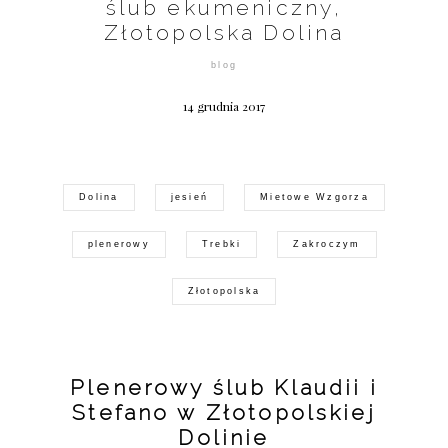
ślub ekumeniczny,
©2026 COPYRIGHT FLOTHEMES
Złotopolska Dolina
blog
14 grudnia 2017
Dolina
jesień
Mietowe Wzgorza
plenerowy
Trebki
Zakroczym
Złotopolska
Plenerowy ślub Klaudii i
Stefano w Złotopolskiej
Dolinie