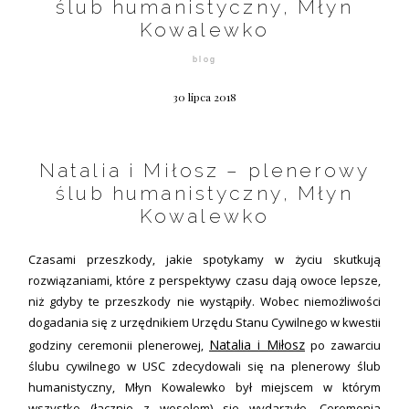
ślub humanistyczny, Młyn
©2026 COPYRIGHT FLOTHEMES
Kowalewko
blog
30 lipca 2018
Natalia i Miłosz – plenerowy
ślub humanistyczny, Młyn
Kowalewko
Czasami przeszkody, jakie spotykamy w życiu skutkują
rozwiązaniami, które z perspektywy czasu dają owoce lepsze,
niż gdyby te przeszkody nie wystąpiły. Wobec niemożliwości
dogadania się z urzędnikiem Urzędu Stanu Cywilnego w kwestii
Natalia i Miłosz
godziny ceremonii plenerowej,
po zawarciu
ślubu cywilnego w USC zdecydowali się na plenerowy ślub
humanistyczny, Młyn Kowalewko był miejscem w którym
wszystko (łącznie z weselem) się wydarzyło. Ceremonia