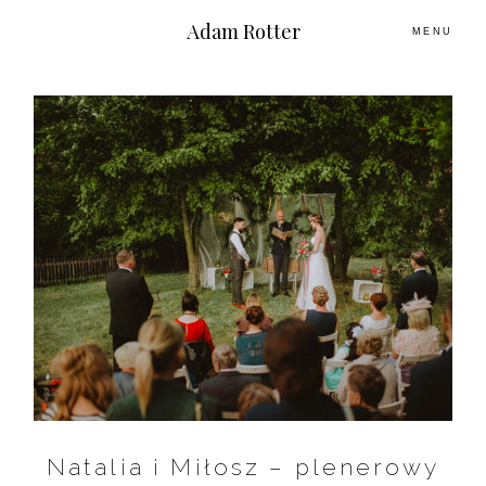
Adam Rotter
MENU
O MNIE
PLENERY
ŚLUBNE HISTORIE
KONTAKT
Natalia i Miłosz – plenerowy