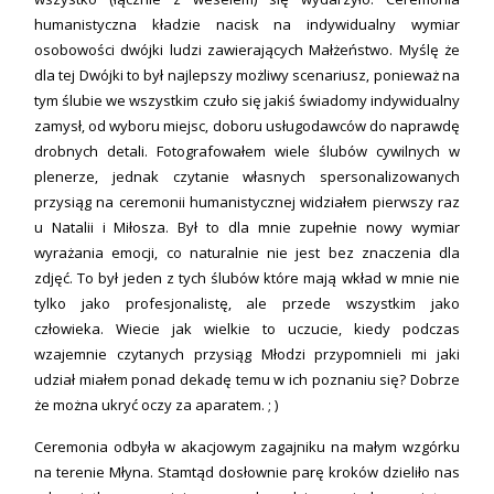
humanistyczna kładzie nacisk na indywidualny wymiar
osobowości dwójki ludzi zawierających Małżeństwo. Myślę że
dla tej Dwójki to był najlepszy możliwy scenariusz, ponieważ na
tym ślubie we wszystkim czuło się jakiś świadomy indywidualny
zamysł, od wyboru miejsc, doboru usługodawców do naprawdę
drobnych detali. Fotografowałem wiele ślubów cywilnych w
plenerze, jednak czytanie własnych spersonalizowanych
przysiąg na ceremonii humanistycznej widziałem pierwszy raz
u Natalii i Miłosza. Był to dla mnie zupełnie nowy wymiar
wyrażania emocji, co naturalnie nie jest bez znaczenia dla
zdjęć. To był jeden z tych ślubów które mają wkład w mnie nie
tylko jako profesjonalistę, ale przede wszystkim jako
człowieka. Wiecie jak wielkie to uczucie, kiedy podczas
wzajemnie czytanych przysiąg Młodzi przypomnieli mi jaki
udział miałem ponad dekadę temu w ich poznaniu się? Dobrze
że można ukryć oczy za aparatem. ; )
Ceremonia odbyła w akacjowym zagajniku na małym wzgórku
na terenie Młyna. Stamtąd dosłownie parę kroków dzieliło nas