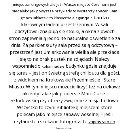
miejsc parkingowych ale jeśli Wasze miejsce Ceremonii jest
niedaleko jak powyższe przykłady to wystarczy spacer. Sam
z bardzo
gmach Biblioteki to klasyczna elegancja
klarownym ładem przestrzennym. W sali
odczytowej znajdują się stoliki, a okna z dwóch
stron zapewniają jednolite naturalne oświetlenie za
dnia. Za parkiet służy sala przed salą odczytową –
przestrzeń jest umiarkowanie wielka ale przekłada
się to na brak pustek na zdjęciach. Należy
wspomnieć o
budynku gdzie znajduje
kolumnadzie
się taras – jest on świetną strefą chilloutu dla gości,
z widokiem na Krakowskie Przedmieście i Stare
Miasto. W tym miejscu możecie liczyć też na ciekawe
akcenty takie jak popiersie Marii Curie-
Skłodowskiej czy obrazy związane z misją budowli.
Wszystko to czyni Bibliotekę miejscem które
polecam jako miejsce zabawy weselnej – jeśli
czytacie to i szukacie fotografa, to
zapraszam do
.
kontaktu