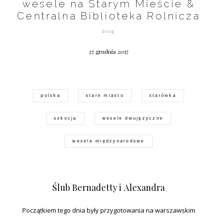
wesele na Starym Mieście &
©2026 COPYRIGHT FLOTHEMES
Centralna Biblioteka Rolnicza
blog
27 grudnia 2017
polska
stare miasto
starówka
szkocja
wesele dwujęzyczne
wesele międzynarodowe
Ślub Bernadetty i Alexandra
Początkiem tego dnia były przygotowania na warszawskim