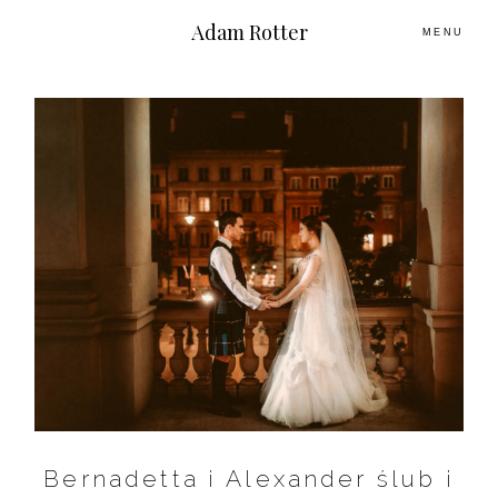
Adam Rotter
MENU
O MNIE
PLENERY
ŚLUBNE HISTORIE
KONTAKT
Bernadetta i Alexander ślub i