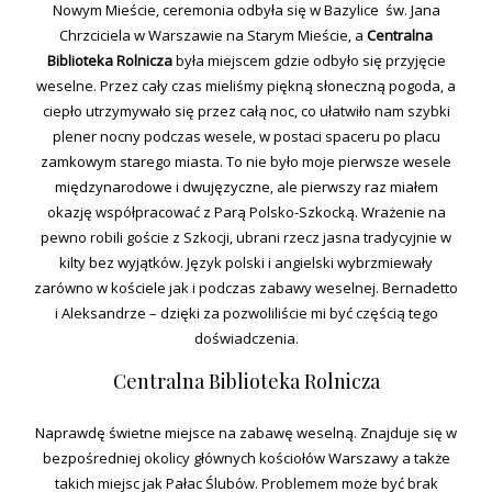
Nowym Mieście, ceremonia odbyła się w Bazylice św. Jana
Chrzciciela w Warszawie na Starym Mieście, a
Centralna
Biblioteka Rolnicza
była miejscem gdzie odbyło się przyjęcie
weselne. Przez cały czas mieliśmy piękną słoneczną pogoda, a
ciepło utrzymywało się przez całą noc, co ułatwiło nam szybki
plener nocny podczas wesele, w postaci spaceru po placu
zamkowym starego miasta. To nie było moje pierwsze wesele
międzynarodowe i dwujęzyczne, ale pierwszy raz miałem
okazję współpracować z Parą Polsko-Szkocką. Wrażenie na
pewno robili goście z Szkocji, ubrani rzecz jasna tradycyjnie w
kilty bez wyjątków. Język polski i angielski wybrzmiewały
zarówno w kościele jak i podczas zabawy weselnej. Bernadetto
i Aleksandrze – dzięki za pozwoliliście mi być częścią tego
doświadczenia.
Centralna Biblioteka Rolnicza
Naprawdę świetne miejsce na zabawę weselną. Znajduje się w
bezpośredniej okolicy głównych kościołów Warszawy a także
takich miejsc jak Pałac Ślubów. Problemem może być brak