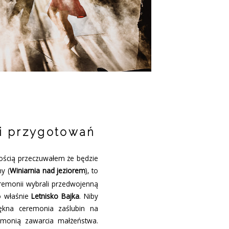
 i przygotowań
ością przeczuwałem że będzie
y (
Winiarnia nad jeziorem
), to
remonii wybrali przedwojenną
o właśnie
Letnisko Bajka
. Niby
ękna ceremonia zaślubin na
emonią zawarcia małżeństwa.