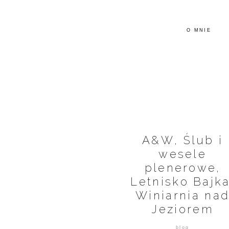
O MNIE
A&W, Ślub i
wesele
plenerowe,
Letnisko Bajka
Winiarnia na
Jeziorem
blog