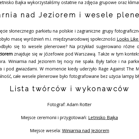
etnisko Bajka wykorzystaliśmy ostatnie na zdjęcia grupowe oraz klim
arnia nad Jeziorem i wesele plen
ęcie słonecznego parkietu
na polskie i zagraniczne grupy fotografic
Looks Like
dobyło masę wyróżnień m.i. międzynarodowej społeczności
odbyło się to wesele plenerowe? Na przykład sugerowano różne 
ziorem
znajduje się w Józefowie pod Warszawą. Także w tym kontekś
a. Winiarnia nad Jeziorem tej nocy nie spała. Były tańce i na parki
ńca i pod gwiazdami. W momencie kiedy uderzyło Rage Against The M
alność, całe wesele plenerowe było fotografowane bez użycia lampy b
Lista twórców i wykonawców
Fotograf: Adam Rotter
Letnisko Bajka
Miejsce ceremonii i przygotowań:
Winiarnia nad Jeziorem
Miejsce wesela: