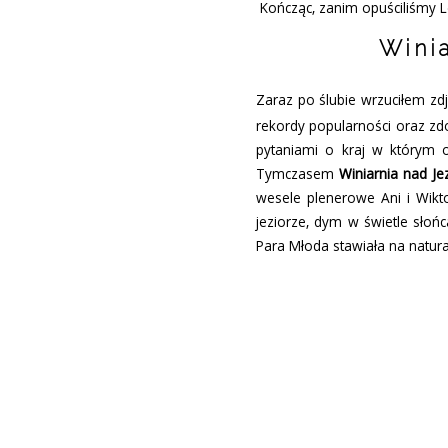
Kończąc, zanim opuściliśmy L
Wini
Zaraz po ślubie
wrzuciłem zdj
rekordy popularności oraz z
pytaniami o kraj w którym 
Tymczasem
Winiarnia nad Je
wesele plenerowe Ani i Wiktor
jeziorze, dym w świetle sło
Para Młoda stawiała na natur