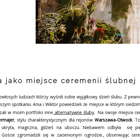
a jako miejsce ceremenii ślubnej
łosych ludziach którzy wyśnili sobie wyjątkowy dzień ślubu. Z pewn
szym spotkaniu Ania i Wiktor powiedzieli że miejsce w którym siedzim
alternatywne śluby
zali w moim portfolio inne
.
Na swoje miejsce ce
ermajer
, stylu charakterystycznym dla rejonów
Warszawa-Otwock
. T
 ukryta, magiczna, gdzieś na uboczu. Niebawem odbyła się pi
. Goście zgromadzili się w zacienionym ogrodzie., obserwując cer