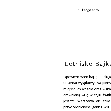
16 lutego 2020
Letnisko Bajk
Opowiem wam bajkę. O długow
to temat wyjątkowy. Na pierw
miejsce ich wesela oraz wska
drewnianą willę w stylu
świd
jeszcze Warszawa ale taka
przyozdobionym ganku wilii