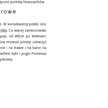
atyczne portrety Nowożeńców.
erowe
zne. W konsekwencji pobiło ono
 Film
. Co więcej zaowocowało
opcje, od Włoch po Wietnam.
cie możecie poniżej zobaczyć
ecie i na trawie i na barce na
achine było i pogo! Ponieważ
łyskowej.