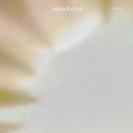
Adam Rotter
MENU
O MNIE
PLENERY
ŚLUBNE HISTORIE
KONTAKT