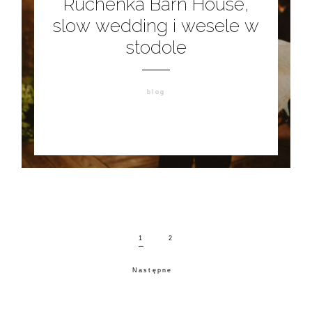
Ruchenka Barn House,
slow wedding i wesele w
stodole
blog
1
2
Następne