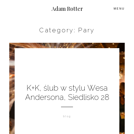
Adam Rotter
MENU
Category: Pary
O MNIE
PLENERY
ŚLUBNE HISTORIE
K+K, ślub w stylu Wesa
KONTAKT
Andersona, Siedlisko 28
blog